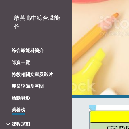
Sk
啟英高中綜合職能
科
綜合職能科簡介
師資一覽
特教相關文章及影片
專業設備及空間
活動剪影
榮譽榜
課程規劃